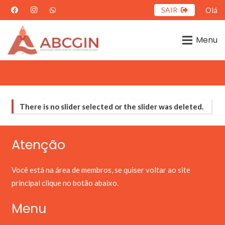
SAIR
Olá
Menu
There is no slider selected or the slider was deleted.
Atenção
Você está na área de membros, se quiser voltar ao site
principal clique no botão abaixo.
Menu